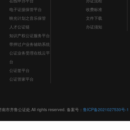
在线申办平台
办证流程
电子证据保管平台
收费标准
映光计划之音乐保管
文件下载
人才公证链
办证须知
知识产权公证服务平台
带押过户业务辅助系统
公证业务受理在线云平
台
公证签平台
公证管家平台
济南市齐鲁公证处.All rights reserved. 备案号：
鲁ICP备2021027530号-1