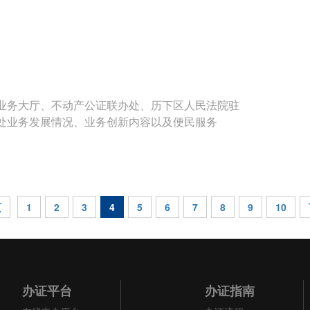
业务大厅、不动产公证联办处、历下区人民法院驻
处业务发展情况、业务创新内容以及便民服务
页
1
2
3
4
5
6
7
8
9
10
办证平台
办证指南