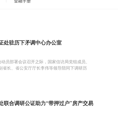
金融手册
证处驻历下矛调中心办公室
动动员部署会议召开之际，国家信访局党组成员、
副省长、省公安厅厅长李伟等领导陪同下调研历
处联合调研公证助力“带押过户”房产交易