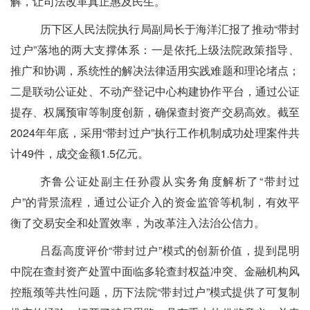
解，让司法改革真正惠及民生。
历下区人民法院执行局副局长于海洋汇报了推动
“带封
过户”落地的两大支撑体系：一是依托上级法院政策指导、
推广和协调，系统性的解决法律适用实践难题和理论堵点；
二是联动公证处、不动产登记中心构建协作平台，通过公证
提存、权属预审等制度创新，确保查封资产交易高效。截至
2024年年底，采用“带封过户”执行工作机制成功处理案件共
计49件，成交金额1.5亿元。
齐鲁公证处副主任孙霞
从实务角度解析了
“带封过
户”的背景流程，通过公证介入的资金监管等机制，有效平
衡了交易安全和处置效率，为改革注入法治公信力。
吕磊高度评价
“带封过户”模式的创新价值，提到昆明
中院在查封资产处置中面临多轮查封权益冲突、金融机构风
控瓶颈等共性问题，历下法院“带封过户”模式提供了可复制